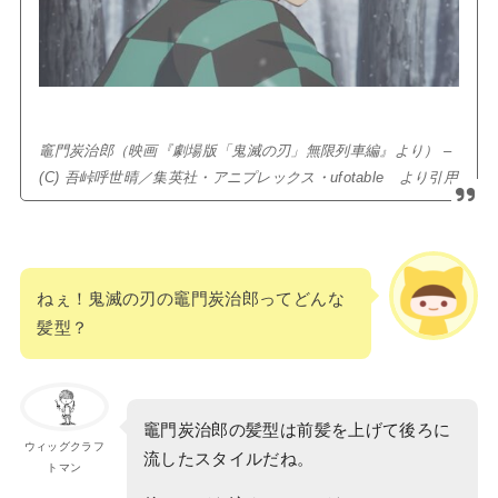
竈門炭治郎（映画『劇場版「鬼滅の刃」無限列車編』より） –
(C) 吾峠呼世晴／集英社・アニプレックス・ufotable
より引用
ねぇ！鬼滅の刃の竈門炭治郎ってどんな
髪型？
竈門炭治郎の髪型は前髪を上げて後ろに
ウィッグクラフ
流したスタイルだね。
トマン